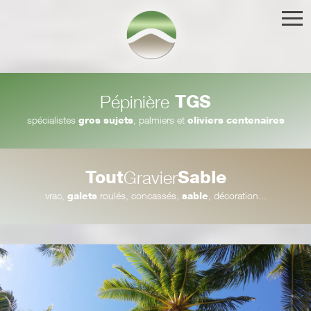
TGS
Pépinière
spécialistes
gros sujets
, palmiers et
oliviers centenaires
Tout
Sable
Gravier
vrac,
galets
roulés, concassés,
sable
, décoration...