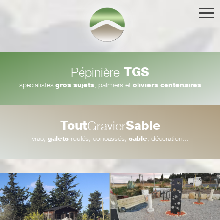
TGS
Pépinière
spécialistes
gros sujets
, palmiers et
oliviers centenaires
Tout
Sable
Gravier
vrac,
galets
roulés, concassés,
sable
, décoration...