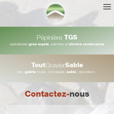
TGS
Pépinière
spécialistes
gros sujets
, palmiers et
oliviers centenaires
Tout
Sable
Gravier
vrac,
galets
roulés, concassés,
sable
, décoration...
Contactez-
nous