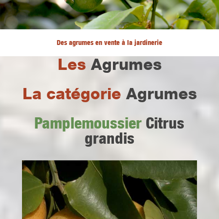
Des agrumes en vente à la jardinerie
Les
Agrumes
La catégorie
Agrumes
Pamplemoussier
Citrus
grandis