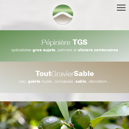
TGS
Pépinière
spécialistes
gros sujets
, palmiers et
oliviers centenaires
Tout
Sable
Gravier
vrac,
galets
roulés, concassés,
sable
, décoration...