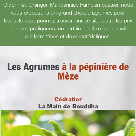
Citronnier, Oranger, Mandarinier, Pamplemoussier, nous
vous proposons un grand choix d'agrumes pour
lesquels vous pourrez trouver, sur ce site, outre les prix
que nous pratiquons, un certain nombre de conseils,
d'informations et de caractéristiques.
Les Agrumes
à la pépinière de
Mèze
Cédratier
La Main de Bouddha