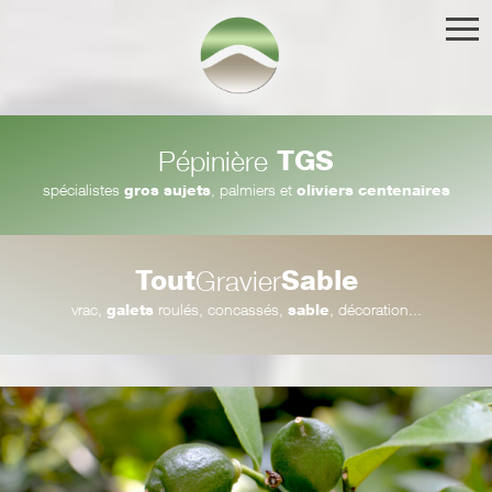
TGS
Pépinière
spécialistes
gros sujets
, palmiers et
oliviers centenaires
Tout
Sable
Gravier
vrac,
galets
roulés, concassés,
sable
, décoration...