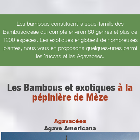
Les bambous constituent la sous-famille des
Bambusoideae qui compte environ 80 genres et plus de
1200 espèces. Les exotiques englobent de nombreuses
plantes, nous vous en proposons quelques-unes parmi
les Yuccas et les Agavacées.
Les Bambous et exotiques
à la
pépinière de Mèze
Agavacées
Agave Americana