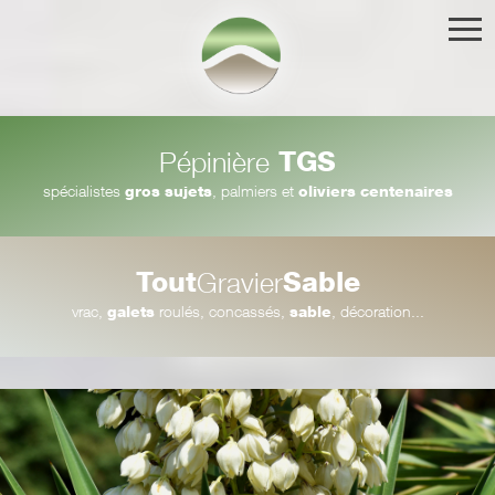
TGS
Pépinière
spécialistes
gros sujets
, palmiers et
oliviers centenaires
Tout
Sable
Gravier
vrac,
galets
roulés, concassés,
sable
, décoration...