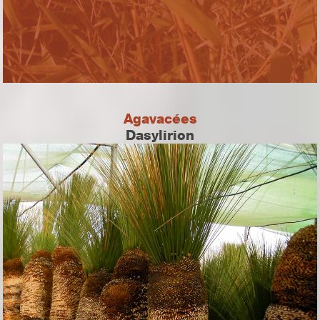
Agavacées
Dasylirion