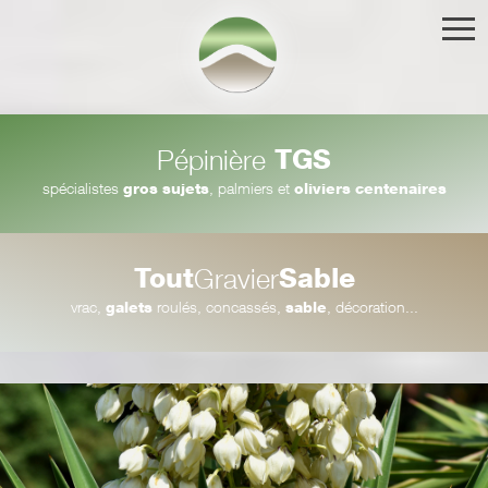
TGS
Pépinière
spécialistes
gros sujets
, palmiers et
oliviers centenaires
Tout
Sable
Gravier
vrac,
galets
roulés, concassés,
sable
, décoration...