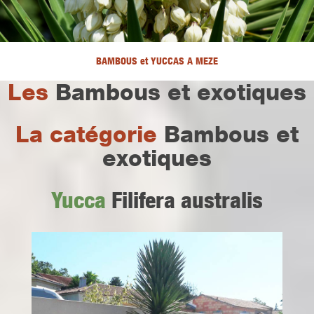
BAMBOUS et YUCCAS A MEZE
Les
Bambous et exotiques
La catégorie
Bambous et
exotiques
Yucca
Filifera australis