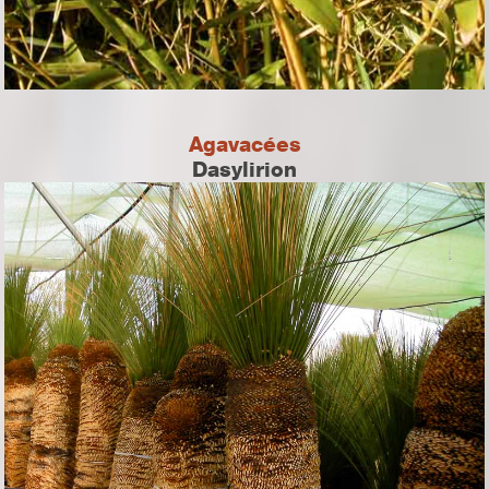
Agavacées
Dasylirion