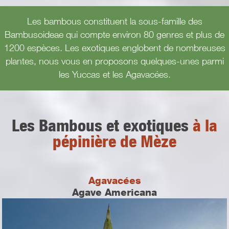
Les bambous constituent la sous-famille des
Bambusoideae qui compte environ 80 genres et plus de
1200 espèces. Les exotiques englobent de nombreuses
plantes, nous vous en proposons quelques-unes parmi
les Yuccas et les Agavacées.
Les Bambous et exotiques
à la
pépinière de Mèze
Agavacées
Agave Americana