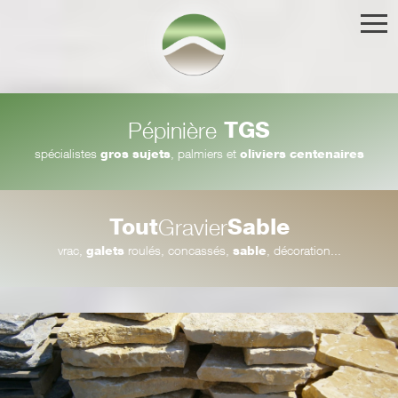
TGS
Pépinière
spécialistes
gros sujets
, palmiers et
oliviers centenaires
Tout
Sable
Gravier
vrac,
galets
roulés, concassés,
sable
, décoration...