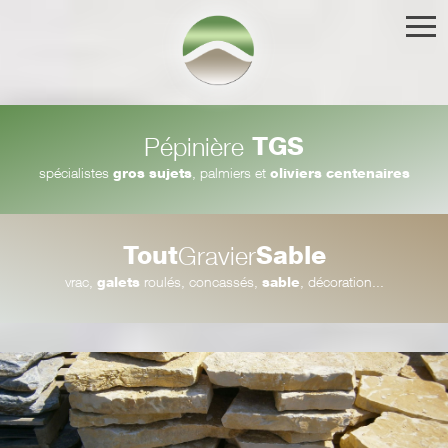
TGS
Pépinière
spécialistes
gros sujets
, palmiers et
oliviers centenaires
Tout
Sable
Gravier
vrac,
galets
roulés, concassés,
sable
, décoration...