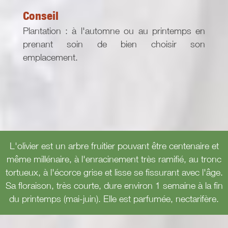
Conseil
Plantation : à l'automne ou au printemps en
prenant soin de bien choisir son
emplacement.
L'olivier est un arbre fruitier pouvant être centenaire et
même millénaire, à l'enracinement très ramifié, au tronc
tortueux, à l'écorce grise et lisse se fissurant avec l'âge.
Sa floraison, très courte, dure environ 1 semaine à la fin
du printemps (mai-juin). Elle est parfumée, nectarifère.