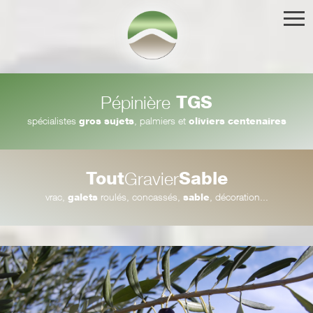
TGS
Pépinière
spécialistes
gros sujets
, palmiers et
oliviers centenaires
Tout
Sable
Gravier
vrac,
galets
roulés, concassés,
sable
, décoration...