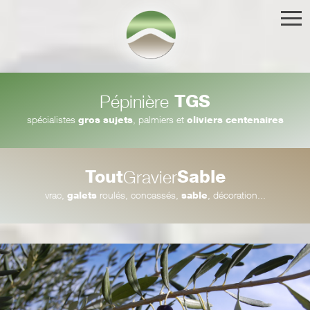
TGS
Pépinière
spécialistes
gros sujets
, palmiers et
oliviers centenaires
Tout
Sable
Gravier
vrac,
galets
roulés, concassés,
sable
, décoration...