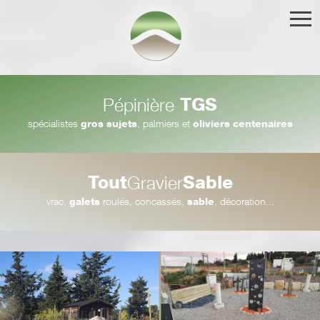
TGS
Pépinière
spécialistes
gros sujets
, palmiers et
oliviers centenaires
Tout
Sable
Gravier
vrac,
galets
roulés, concassés,
sable
, décoration...