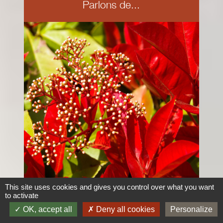
Parlons de...
This site uses cookies and gives you control over what you want
to activate
OK, accept all
Deny all cookies
Personalize
LE PHOTINIA