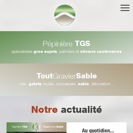
TGS
Pépinière
spécialistes
gros sujets
, palmiers et
oliviers centenaires
Tout
Sable
Gravier
vrac,
galets
roulés, concassés,
sable
, décoration...
Notre
actualité
Au quotidien...