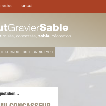
rtenaires
contact
ut
Gravier
Sable
s
roulés, concassés,
sable
, décoration...
, TERRE, CIMENT
DALLES, AMENAGEMENT
uotidien...
INI CONCASSEUR