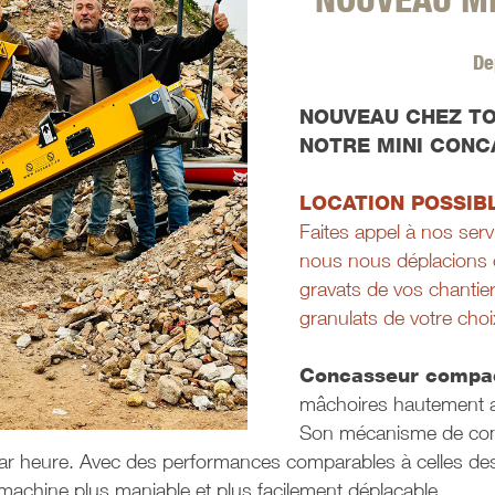
De
NOUVEAU CHEZ TO
NOTRE MINI CON
LOCATION POSSIB
Faites appel à nos serv
nous nous déplacions c
gravats de vos chantier
granulats de votre choi
Concasseur compact
mâchoires hautement ab
Son mécanisme de con
ar heure. Avec des performances comparables à celles de
 machine plus maniable et plus facilement déplaçable.