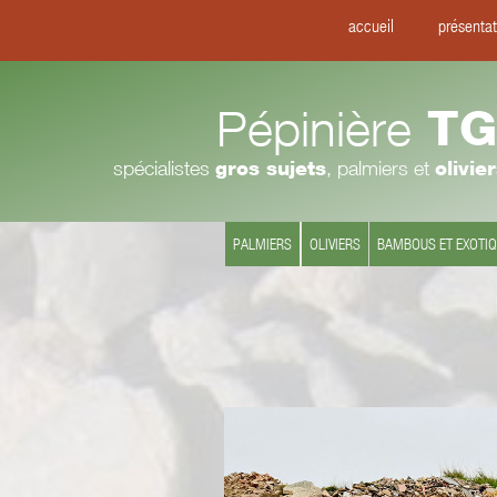
accueil
présentat
Pépinière
TG
spécialistes
gros sujets
, palmiers et
olivie
PALMIERS
OLIVIERS
BAMBOUS ET EXOTI