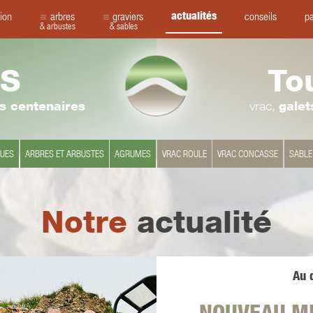
actualités
ion
arbres
graviers
conseils
pa
& arbustes
& sables
S
To
rs centenaires
vrac,
galet
QUES
ARBRES ET ARBUSTES
AGRUMES
VRAC ROULE
VRAC CONCASSE
SABLE
Notre
actualité
Au q
NOUVEAU M