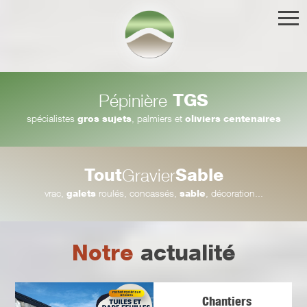
TGS
Pépinière
spécialistes
gros sujets
, palmiers et
oliviers centenaires
Tout
Sable
Gravier
vrac,
galets
roulés, concassés,
sable
, décoration...
Notre
actualité
Chantiers