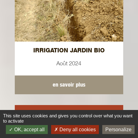
IRRIGATION JARDIN BIO
Août 2024
en savoir plus
Chantiers
This site uses cookies and gives you control over what you want
to activate
OK, accept all
Deny all cookies
Personalize