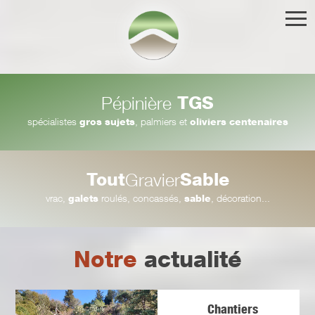
TGS
Pépinière
spécialistes
gros sujets
, palmiers et
oliviers centenaires
Tout
Sable
Gravier
vrac,
galets
roulés, concassés,
sable
, décoration...
Notre
actualité
Chantiers