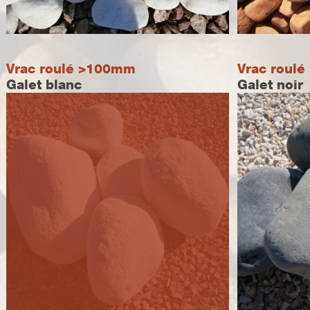
Vrac roulé >100mm
Vrac roul
Galet blanc
Galet noir