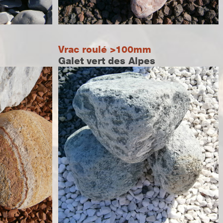
Vrac roulé >100mm
Galet vert des Alpes