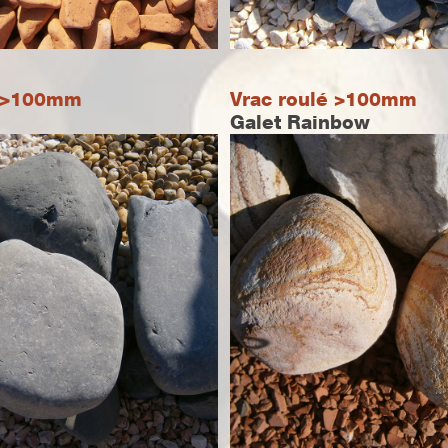
é >100mm
Vrac roulé >100mm
Galet Rainbow