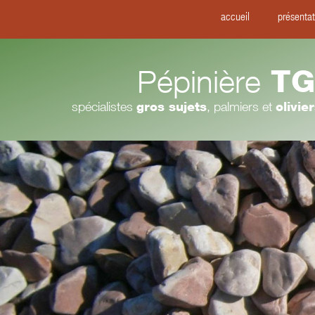
accueil
présentat
Pépinière
TG
spécialistes
gros sujets
, palmiers et
olivie