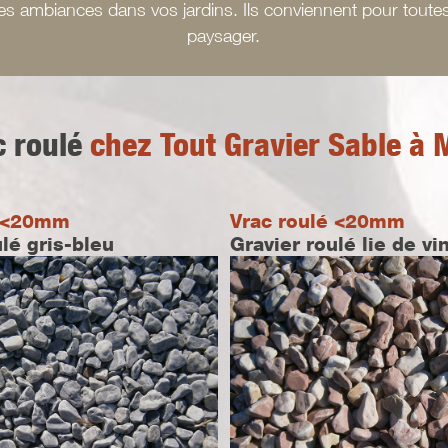
es ambiances dans vos jardins. Ils conviennent pour toutes
paysager.
c roulé
chez Tout Gravier Sable à 
é <20mm
Vrac roulé <20mm
ulé gris-bleu
Gravier roulé lie de vi