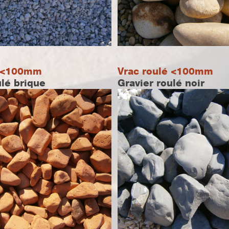
é <100mm
Vrac roulé <100mm
ulé brique
Gravier roulé noir