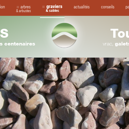
graviers
ion
arbres
actualités
conseils
pa
& arbustes
& sables
S
To
rs centenaires
vrac,
galet