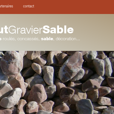
rtenaires
contact
ut
Gravier
Sable
s
roulés, concassés,
sable
, décoration...