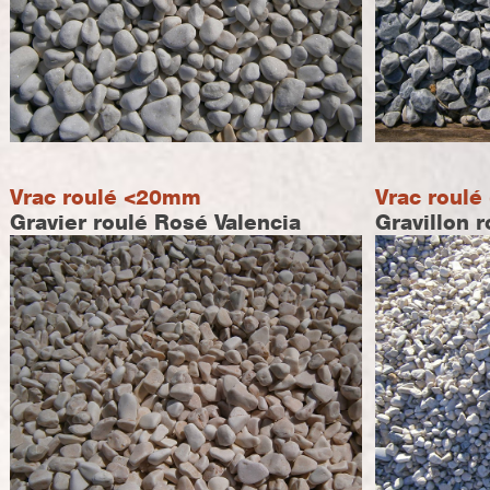
Vrac roulé <20mm
Vrac roul
Gravier roulé Rosé Valencia
Gravillon r