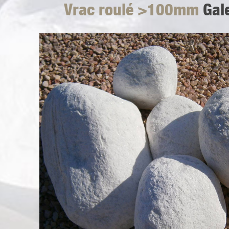
Vrac roulé >100mm
Gale