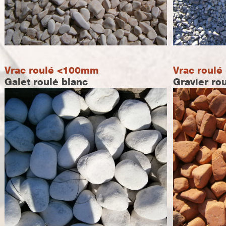
Vrac roulé <100mm
Vrac roul
Galet roulé blanc
Gravier ro