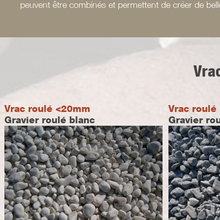
peuvent être combinés et permettent de créer de bell
Vra
Vrac roulé <20mm
Vrac roul
Gravier roulé blanc
Gravier ro