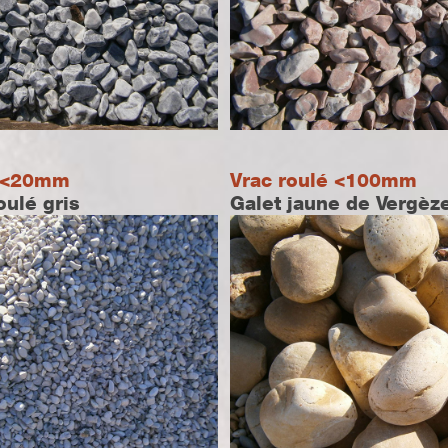
é <20mm
Vrac roulé <100mm
oulé gris
Galet jaune de Vergèz