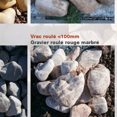
Vrac roulé <100mm
Gravier roulé rouge marbré