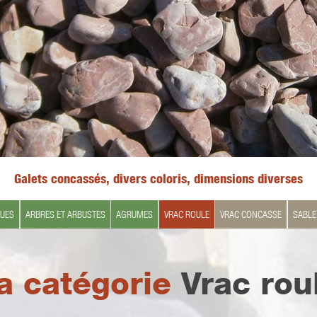
Galets concassés, divers coloris, dimensions diverses
QUES
ARBRES ET ARBUSTES
AGRUMES
VRAC ROULE
VRAC CONCASSE
SABLE
a catégorie
Vrac rou