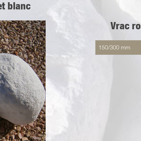
t blanc
Vrac r
150/300 mm