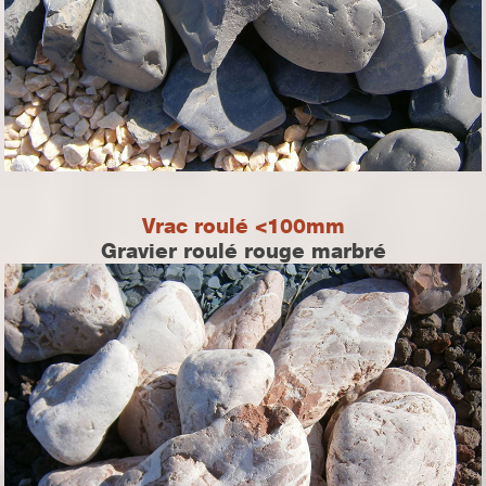
Vrac roulé <100mm
Gravier roulé rouge marbré