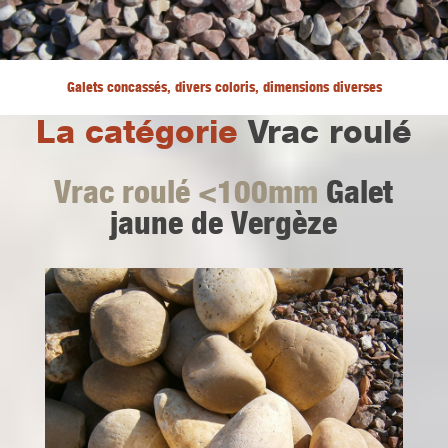
Galets concassés, divers coloris, dimensions diverses
La catégorie
Vrac roulé
Vrac roulé <100mm
Galet
jaune de Vergèze