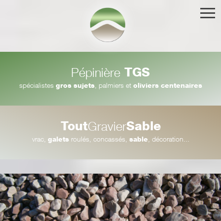
TGS
Pépinière
spécialistes
gros sujets
, palmiers et
oliviers centenaires
Tout
Sable
Gravier
vrac,
galets
roulés, concassés,
sable
, décoration...