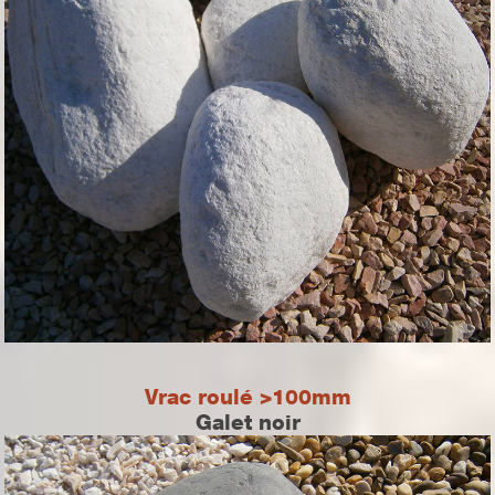
Vrac roulé >100mm
Galet noir