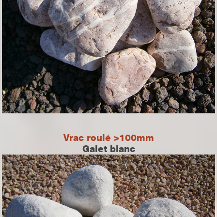
Vrac roulé >100mm
Galet blanc