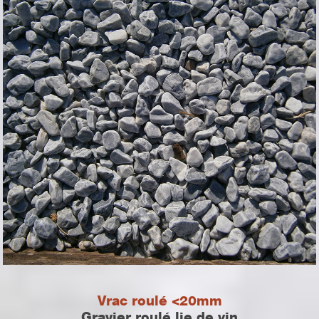
Vrac roulé <20mm
Gravier roulé lie de vin