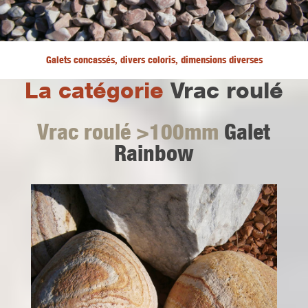
Galets concassés, divers coloris, dimensions diverses
La catégorie
Vrac roulé
Vrac roulé >100mm
Galet
Rainbow