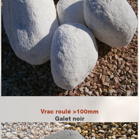
Vrac roulé >100mm
Galet noir