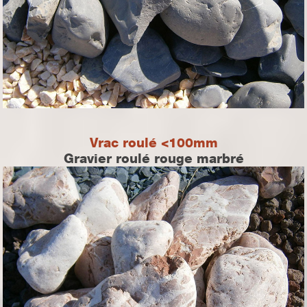
Vrac roulé <100mm
Gravier roulé rouge marbré