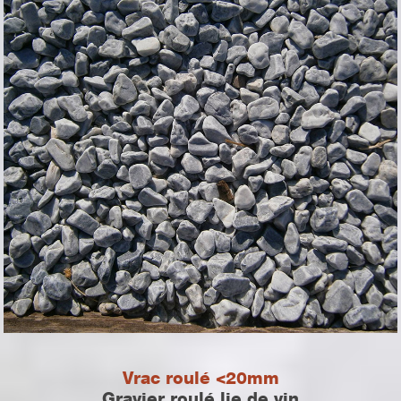
Vrac roulé <20mm
Gravier roulé lie de vin