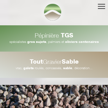
TGS
Pépinière
spécialistes
gros sujets
, palmiers et
oliviers centenaires
Tout
Sable
Gravier
vrac,
galets
roulés, concassés,
sable
, décoration...