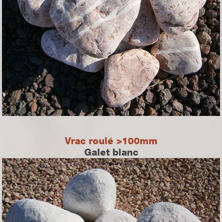
Vrac roulé >100mm
Galet blanc