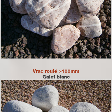
Vrac roulé >100mm
Galet blanc