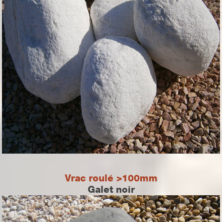
Vrac roulé >100mm
Galet noir