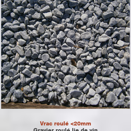
Vrac roulé <20mm
Gravier roulé lie de vin