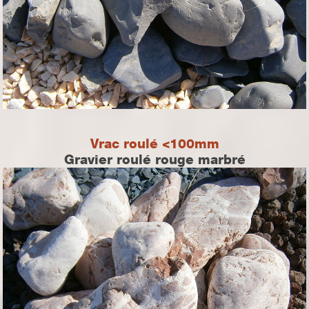
Vrac roulé <100mm
Gravier roulé rouge marbré