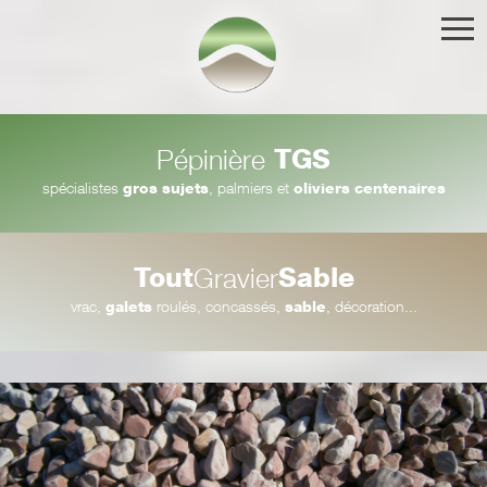
TGS
Pépinière
spécialistes
gros sujets
, palmiers et
oliviers centenaires
Tout
Sable
Gravier
vrac,
galets
roulés, concassés,
sable
, décoration...