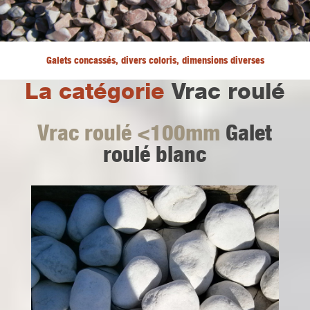
Galets concassés, divers coloris, dimensions diverses
La catégorie
Vrac roulé
Vrac roulé <100mm
Galet
roulé blanc