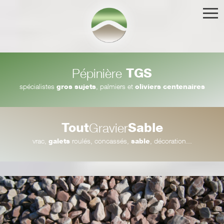
TGS
Pépinière
spécialistes
gros sujets
, palmiers et
oliviers centenaires
Tout
Sable
Gravier
vrac,
galets
roulés, concassés,
sable
, décoration...