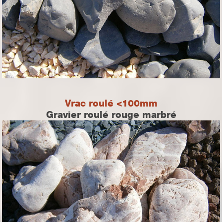
Vrac roulé <100mm
Gravier roulé rouge marbré