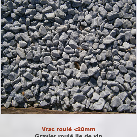
Vrac roulé <20mm
Gravier roulé lie de vin