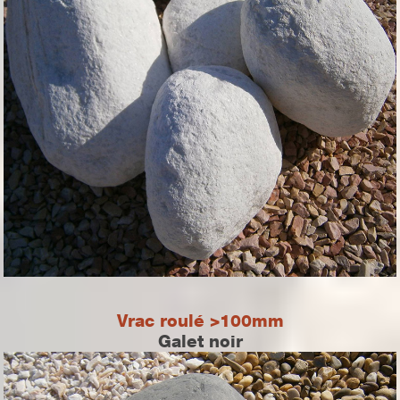
Vrac roulé >100mm
Galet noir