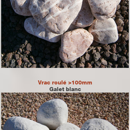
Vrac roulé >100mm
Galet blanc