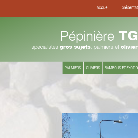
accueil
présentat
Pépinière
TG
spécialistes
gros sujets
, palmiers et
olivie
PALMIERS
OLIVIERS
BAMBOUS ET EXOTI