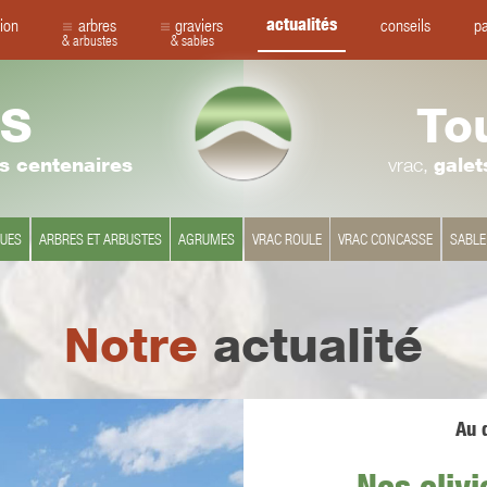
actualités
ion
arbres
graviers
conseils
pa
& arbustes
& sables
S
To
rs centenaires
vrac,
galet
QUES
ARBRES ET ARBUSTES
AGRUMES
VRAC ROULE
VRAC CONCASSE
SABLE
Notre
actualité
Au q
Nos olivi