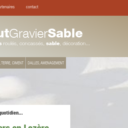
rtenaires
contact
ut
Gravier
Sable
s
roulés, concassés,
sable
, décoration...
, TERRE, CIMENT
DALLES, AMENAGEMENT
uotidien...
ers en Lozère