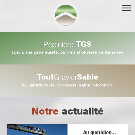
TGS
Pépinière
spécialistes
gros sujets
, palmiers et
oliviers centenaires
Tout
Sable
Gravier
vrac,
galets
roulés, concassés,
sable
, décoration...
Notre
actualité
Au quotidien...