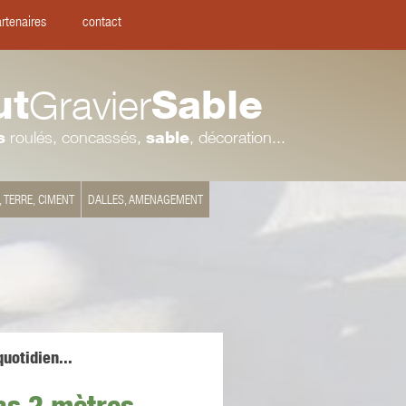
rtenaires
contact
ut
Gravier
Sable
s
roulés, concassés,
sable
, décoration...
, TERRE, CIMENT
DALLES, AMENAGEMENT
uotidien...
s 2 mètres