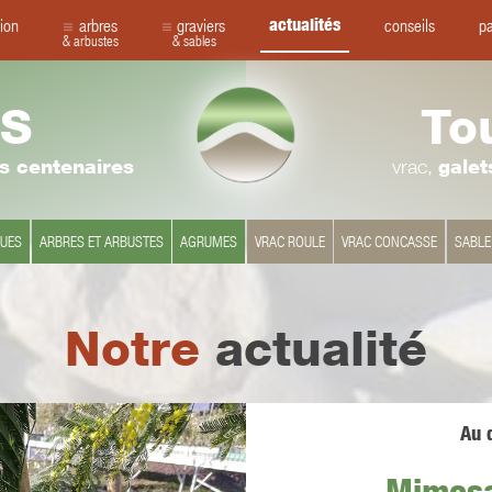
actualités
ion
arbres
graviers
conseils
pa
& arbustes
& sables
S
To
rs centenaires
vrac,
galet
QUES
ARBRES ET ARBUSTES
AGRUMES
VRAC ROULE
VRAC CONCASSE
SABLE
Notre
actualité
Au q
Mimosa