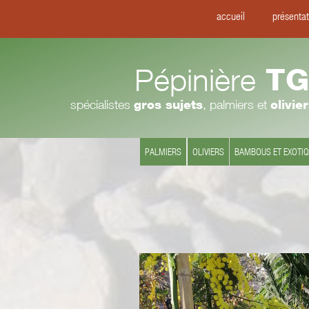
accueil
présentat
Pépinière
TG
spécialistes
gros sujets
, palmiers et
olivie
PALMIERS
OLIVIERS
BAMBOUS ET EXOTI