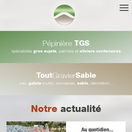
TGS
Pépinière
spécialistes
gros sujets
, palmiers et
oliviers centenaires
Tout
Sable
Gravier
vrac,
galets
roulés, concassés,
sable
, décoration...
Notre
actualité
Au quotidien...