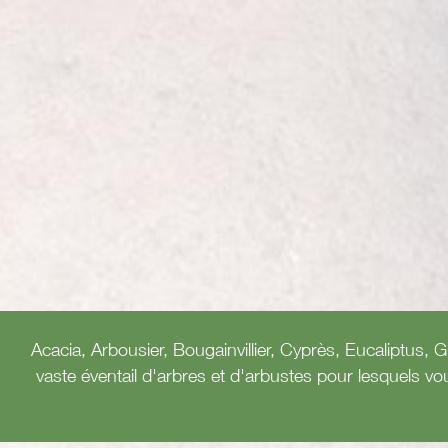
Acacia, Arbousier, Bougainvillier, Cyprès, Eucaliptus, 
vaste éventail d'arbres et d'arbustes pour lesquels vo