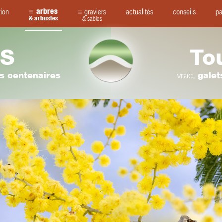
arbres
tion
graviers
actualités
conseils
pa
& arbustes
& sables
S
To
rs centenaires
vrac,
galet