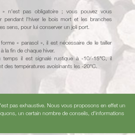
e » n'est pas obligatoire ; vous pouvez vous
er pendant l'hiver le bois mort et les branches
es sens, pour lui conserver un joli port.
forme « parasol », il est nécessaire de le tailler
 la fin de chaque hiver.
u temps il est signalé rustique à -10/-15°C, il
t des températures avoisinants les -20°C.
te n'est pas exhaustive. Nous vous proposons en effet un
atiquons, un certain nombre de conseils, d'informations