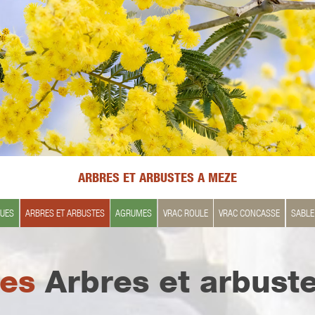
ARBRES ET ARBUSTES A MEZE
QUES
ARBRES ET ARBUSTES
AGRUMES
VRAC ROULE
VRAC CONCASSE
SABLE
Les
Arbres et arbust