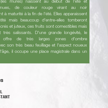
 (les mûres) naissent au début de l'été et
rnues, de couleur rouge virant au noir
nt à maturité à la fin de l'été. Elles apparaissent
ité mais beaucoup d'entre-elles tomberont
crés et juteux, ces fruits sont comestibles mais
très salissants. D'une grande longévité, le
e offre de très larges zones d'ombre
vec son très beau feuillage et l'aspect noueux
 l'âge, il occupe une place magistrale dans un
es
L
STANT