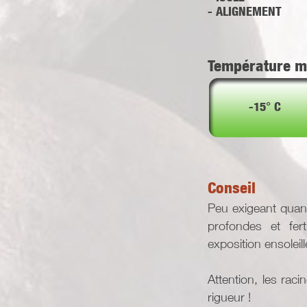
- ALIGNEMENT
Température m
-15° C
Conseil
Peu exigeant quant 
profondes et fert
exposition ensoleil
Attention, les raci
rigueur !