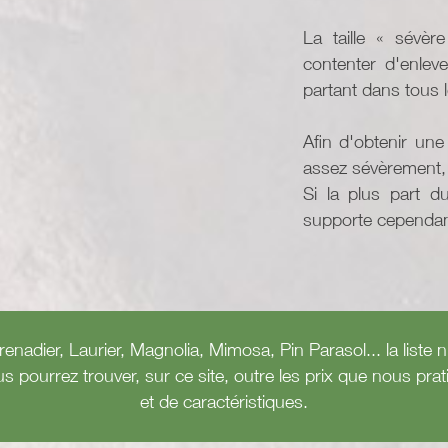
La taille « sévèr
contenter d'enlev
partant dans tous l
Afin d'obtenir une 
assez sévèrement, à
Si la plus part d
supporte cependan
Grenadier, Laurier, Magnolia, Mimosa, Pin Parasol... la lis
us pourrez trouver, sur ce site, outre les prix que nous pr
et de caractéristiques.