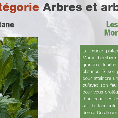
tégorie
Arbres et ar
tane
Les
Mor
Le mûrier plata
Morus bombycis)
grandes feuille
platanes. Si son p
pour atteindre un
qu'avec son feuil
pour vous protéger
d'un beau vert é
sur la face infé
dorée. Des fleurs