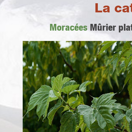
La ca
Moracées
Mûrier pla