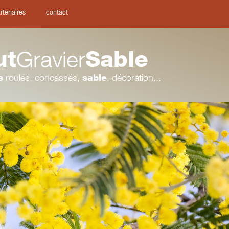
rtenaires
contact
ut
Gravier
Sable
s
roulés, concassés,
sable
, décoration...