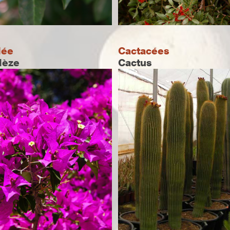
lée
Cactacées
Mèze
Cactus