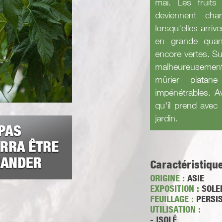
mai. Les fruits
deviennent cha
lorsqu'elles arrive
en grande quant
encore vertes. Su
malheureusement 
mûrier platan
impénétrables. A
qu'il prend avec
jardin.
Caractéristiqu
ORIGINE :
ASIE
EXPOSITION :
SOLEI
FEUILLAGE :
PERSI
UTILISATION :
- ISOLÉ