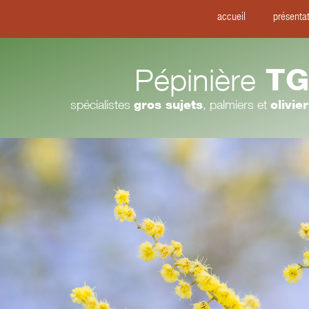
accueil
présenta
Pépinière
TG
spécialistes
gros sujets
, palmiers et
olivie