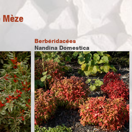
e Mèze
Berbéridacées
Nandina Domestica