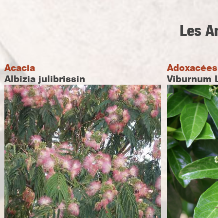
Les A
Acacia
Adoxacées
Albizia julibrissin
Viburnum 