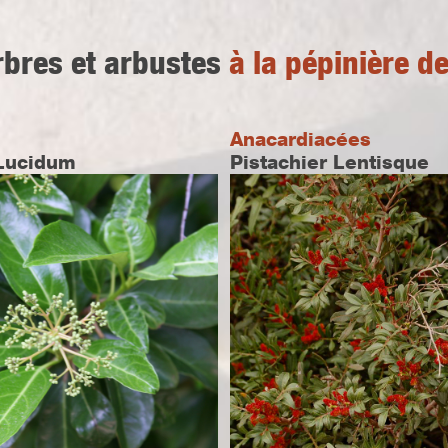
rbres et arbustes
à la pépinière d
Anacardiacées
Lucidum
Pistachier Lentisque