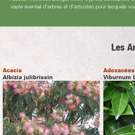
vaste éventail d'arbres et d'arbustes pour lesquels vo
Les A
Acacia
Adoxacées
Albizia julibrissin
Viburnum 