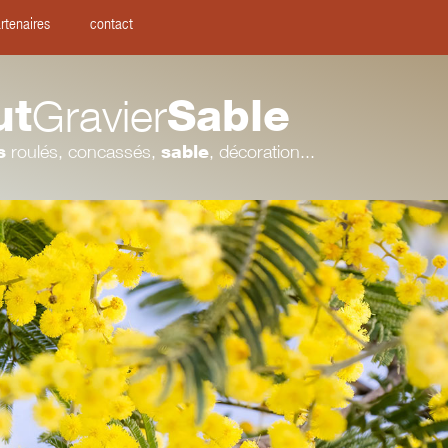
rtenaires
contact
ut
Gravier
Sable
s
roulés, concassés,
sable
, décoration...