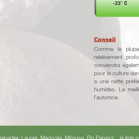
-23° C
Conseil
Comme la plupart
relativement prof
conviendra égaleme
pour la culture d
a une nette préfé
humides. La meill
l’automne.
Grenadier, Laurier, Magnolia, Mimosa, Pin Parasol... la lis