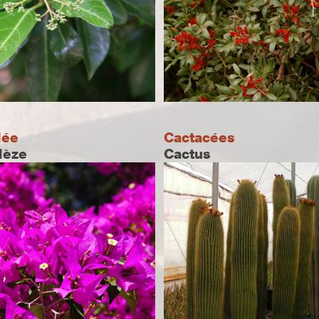
lée
Cactacées
Mèze
Cactus