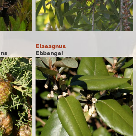
Elaeagnus
ens
Ebbengei