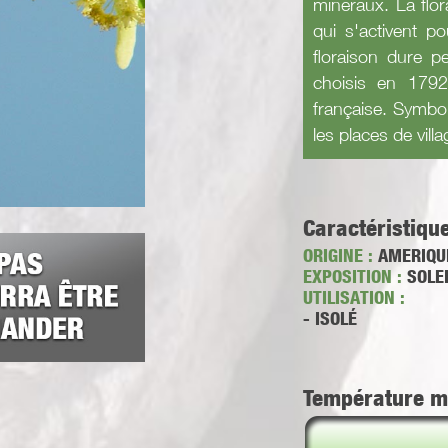
minéraux. La flora
qui s'activent p
floraison dure pe
choisis en 1792
française. Symbole
les places de vill
Caractéristiqu
ORIGINE :
AMERIQUE
EXPOSITION :
SOLEI
UTILISATION :
- ISOLÉ
Température m