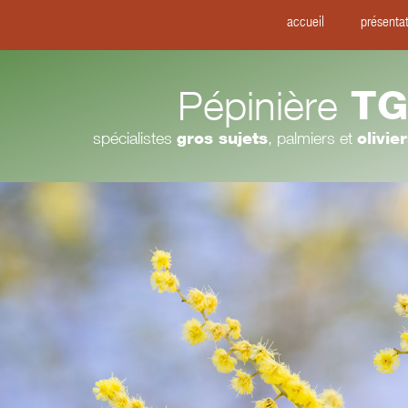
accueil
présenta
Pépinière
TG
spécialistes
gros sujets
, palmiers et
olivie