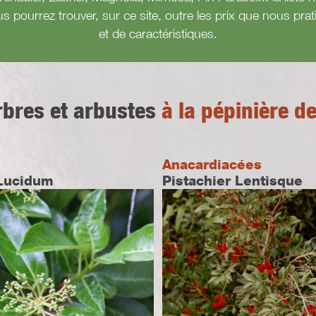
us pourrez trouver, sur ce site, outre les prix que nous pr
et de caractéristiques.
rbres et arbustes
à la pépinière d
Anacardiacées
Lucidum
Pistachier Lentisque