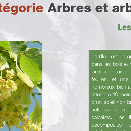
tégorie
Arbres et ar
Les
Le tilleul est un 
dans les bois eu
jardins urbains.
feuilles, et une
nombreux bienfai
atteindre 40 mètr
d’un soleil non b
sols profonds, 
calcaires. Les 
décomposition 