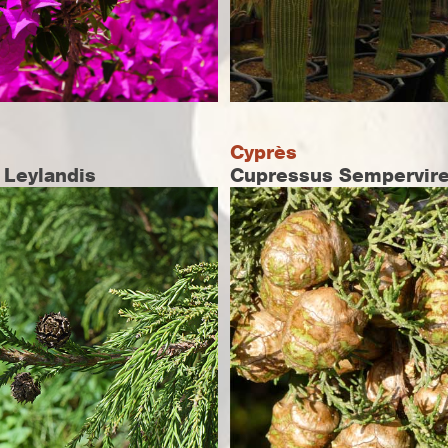
Cyprès
 Leylandis
Cupressus Sempervir