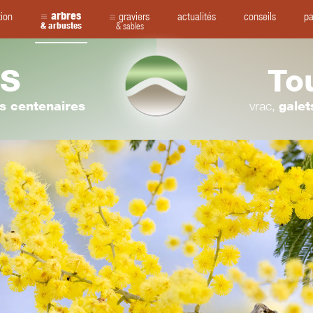
arbres
tion
graviers
actualités
conseils
pa
& arbustes
& sables
S
To
rs centenaires
vrac,
galet