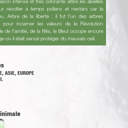
ison intense et très odorante attire les abeilles
our récolter à temps pollens et nectars car la
u. Arbre de la liberté : il fut l'un des arbres
 pour incarner les valeurs de la Révolution
 de l'amitié, de la fête, le tilleul occupe encore
age où il était sensé protéger du mauvais oeil.
es
, ASIE, EUROPE
L
inimale