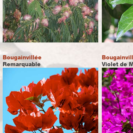
Bougainvillée
Bougainvil
Remarquable
Violet de 