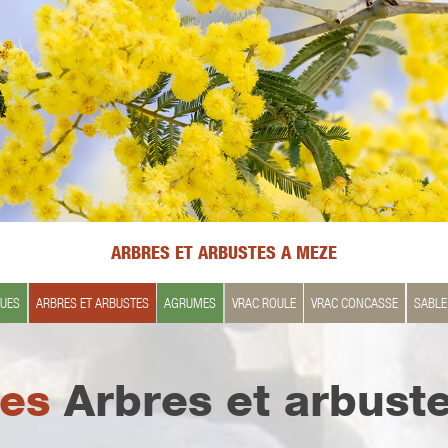
ARBRES ET ARBUSTES A MEZE
QUES
ARBRES ET ARBUSTES
AGRUMES
VRAC ROULE
VRAC CONCASSE
SABLE
Les
Arbres et arbust