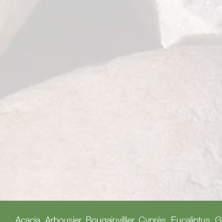
Acacia, Arbousier, Bougainvillier, Cyprès, Eucaliptus, 