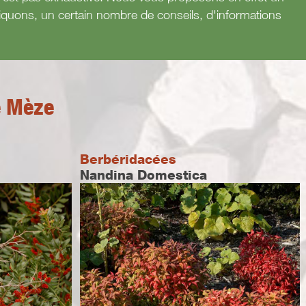
atiquons, un certain nombre de conseils, d'informations
e Mèze
Berbéridacées
Nandina Domestica