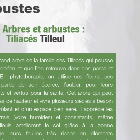
bustes
 Arbres et arbustes :
Tiliacés
Tilleul
grand arbre de la famille des Tiliacés qui pousse
ropéen et que l’on retrouve dans nos parcs et
 En phytothérapie, on utilise ses fleurs, ses
 partie de son écorce, l’aubier, pour leurs
ts et vertus pour la santé. Cet arbre qui peut
es de hauteur et vivre plusieurs siècles a besoin
rûlant et d’un espace bien aéré. Il apprécie les
frais (voire humides) et consistants, même
tilleuls améliorent le sol grâce à la bonne
de leurs feuilles très riches en éléments