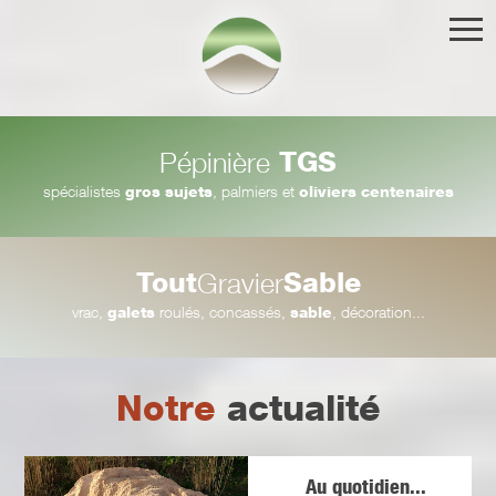
TGS
Pépinière
spécialistes
gros sujets
, palmiers et
oliviers centenaires
Tout
Sable
Gravier
vrac,
galets
roulés, concassés,
sable
, décoration...
Notre
actualité
Au quotidien...