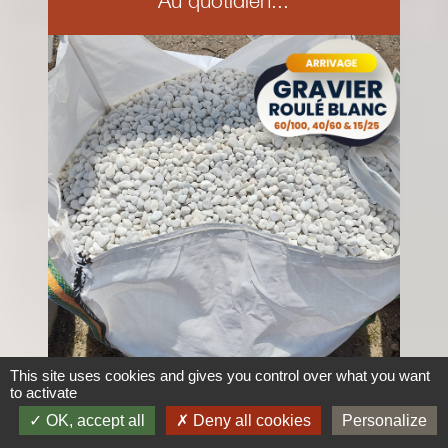
Au quotidien...
This site uses cookies and gives you control over what you want
to activate
ARRIVAGE DE GALETS BLANCS
OK, accept all
Deny all cookies
Personalize
ROULES