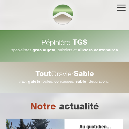
TGS
Pépinière
spécialistes
gros sujets
, palmiers et
oliviers centenaires
Tout
Sable
Gravier
vrac,
galets
roulés, concassés,
sable
, décoration...
Notre
actualité
Au quotidien...