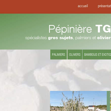
accueil
présentat
Pépinière
TG
spécialistes
gros sujets
, palmiers et
olivie
PALMIERS
OLIVIERS
BAMBOUS ET EXOTI