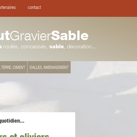
rtenaires
contact
ut
Gravier
Sable
s
roulés, concassés,
sable
, décoration...
, TERRE, CIMENT
DALLES, AMENAGEMENT
uotidien...
rs et oliviers