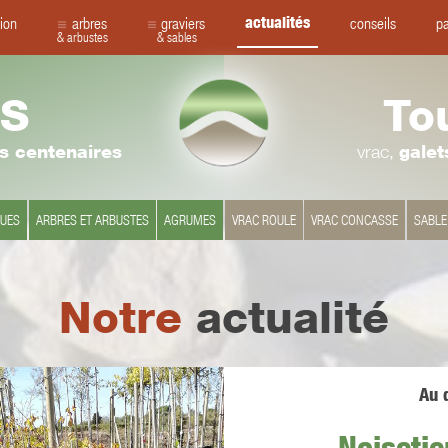
actualités
ion
arbres
graviers
conseils
pa
& arbustes
& sables
S
To
rs centenaires
vrac,
galet
QUES
ARBRES ET ARBUSTES
AGRUMES
VRAC ROULE
VRAC CONCASSE
SABLE
Notre
actualité
Au q
Noisetie