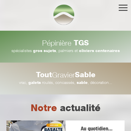
TGS
Pépinière
spécialistes
gros sujets
, palmiers et
oliviers centenaires
Tout
Sable
Gravier
vrac,
galets
roulés, concassés,
sable
, décoration...
Notre
actualité
Au quotidien...