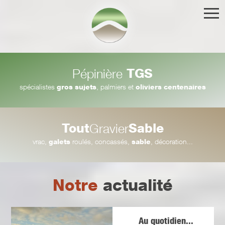
TGS
Pépinière
spécialistes
gros sujets
, palmiers et
oliviers centenaires
Tout
Sable
Gravier
vrac,
galets
roulés, concassés,
sable
, décoration...
Notre
actualité
Au quotidien...