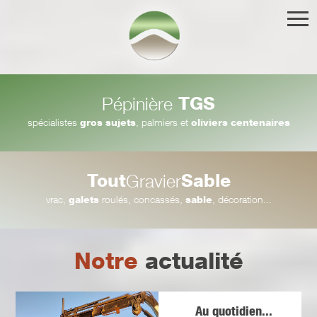
TGS
Pépinière
spécialistes
gros sujets
, palmiers et
oliviers centenaires
Tout
Sable
Gravier
vrac,
galets
roulés, concassés,
sable
, décoration...
Notre
actualité
Au quotidien...