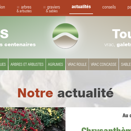
actualités
ion
arbres
graviers
conseils
pa
& arbustes
& sables
S
To
rs centenaires
vrac,
galet
QUES
ARBRES ET ARBUSTES
AGRUMES
VRAC ROULE
VRAC CONCASSE
SABLE
Notre
actualité
Au q
Chrysanthèm