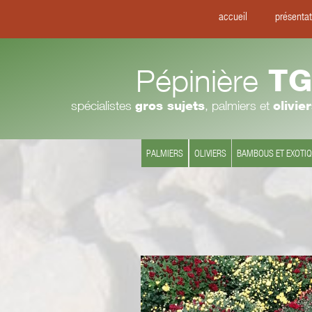
accueil
présentat
Pépinière
TG
spécialistes
gros sujets
, palmiers et
olivie
PALMIERS
OLIVIERS
BAMBOUS ET EXOTI