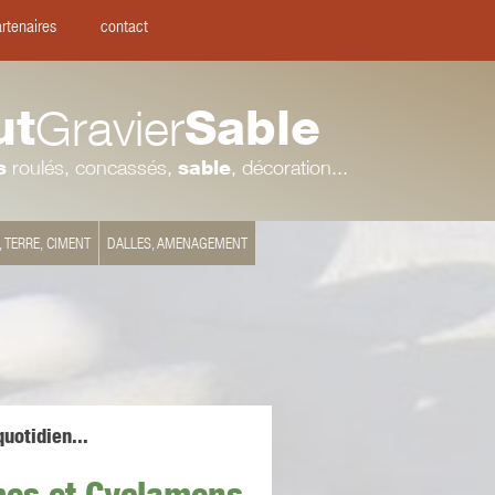
rtenaires
contact
ut
Gravier
Sable
s
roulés, concassés,
sable
, décoration...
, TERRE, CIMENT
DALLES, AMENAGEMENT
uotidien...
es et Cyclamens