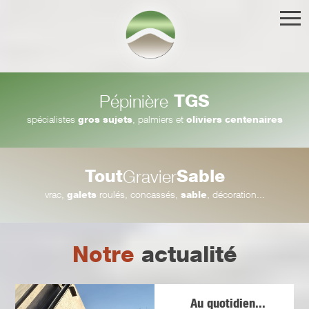
TGS
Pépinière
spécialistes
gros sujets
, palmiers et
oliviers centenaires
Tout
Sable
Gravier
vrac,
galets
roulés, concassés,
sable
, décoration...
Notre
actualité
Au quotidien...