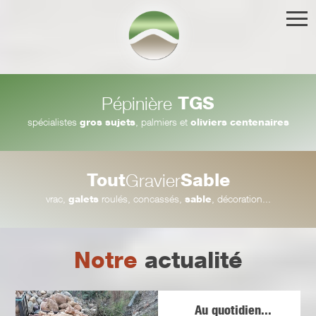
TGS
Pépinière
spécialistes
gros sujets
, palmiers et
oliviers centenaires
Tout
Sable
Gravier
vrac,
galets
roulés, concassés,
sable
, décoration...
Notre
actualité
Au quotidien...