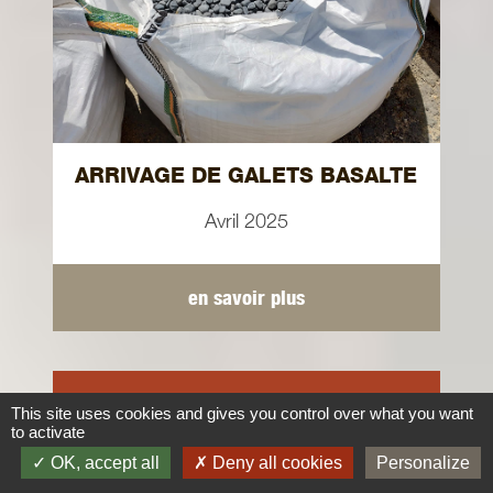
ARRIVAGE DE GALETS BASALTE
Avril 2025
en savoir plus
Au quotidien...
This site uses cookies and gives you control over what you want
to activate
OK, accept all
Deny all cookies
Personalize